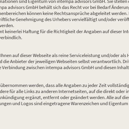
rmationen sind Eigentum von intempa advisors GmbH. Sie stellen 
mpa advisors GmbH behält sich das Recht vor bei Bedarf Änderun
enbereichen können keine Rechtsansprüche abgeleitet werden. D
riftliche Genehmigung des Urhebers vervielfältigt und/oder veröff
werden.
einerlei Haftung für die Richtigkeit der Angaben auf dieser Int
erbindlich.
Ihnen auf dieser Webseite als reine Serviceleistung und/oder als
nd die Anbieter der jeweiligen Webseiten selbst verantwortlich. Dr
ine Verbindung zwischen intempa advisors GmbH und diesen Inhalt
übernommen werden, dass alle Angaben zu jeder Zeit vollständig, r
ndere für alle Links zu anderen Internetseiten, auf die direkt oder i
kündigung ergänzt, entfernt oder geändert werden. Alle auf di
gen und Logos sind eingetragene Warenzeichen und Eigentum d