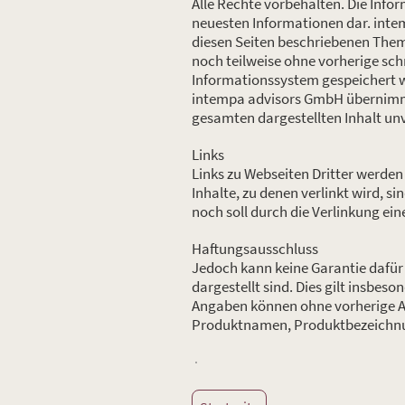
Alle Rechte vorbehalten. Die Info
neuesten Informationen dar. inte
diesen Seiten beschriebenen Them
noch teilweise ohne vorherige sch
Informationssystem gespeichert 
intempa advisors GmbH übernimmt k
gesamten dargestellten Inhalt unv
Links
Links zu Webseiten Dritter werden 
Inhalte, zu denen verlinkt wird, si
noch soll durch die Verlinkung e
Haftungsausschluss
Jedoch kann keine Garantie dafür 
dargestellt sind. Dies gilt insbeso
Angaben können ohne vorherige An
Produktnamen, Produktbezeichnun
.